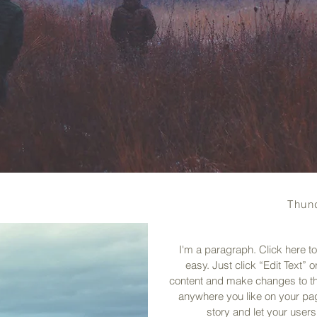
Thun
I'm a paragraph. Click here to
easy. Just click “Edit Text”
content and make changes to the
anywhere you like on your page
story and let your users